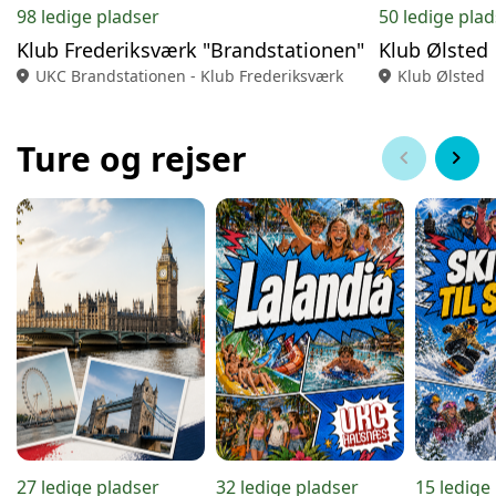
98 ledige pladser
50 ledige pla
Klub Frederiksværk "Brandstationen"
Klub Ølsted
location_on
UKC Brandstationen - Klub Frederiksværk
location_on
Klub Ølsted
Ture og rejser
chevron_left
chevron_right
27 ledige pladser
32 ledige pladser
15 ledige