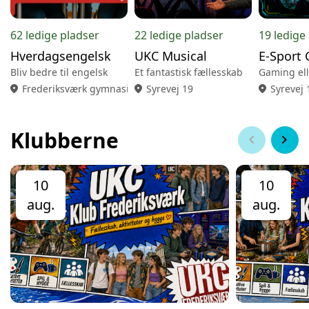
62 ledige pladser
22 ledige pladser
19 ledige
Hverdagsengelsk
UKC Musical
E-Sport
Bliv bedre til engelsk
Et fantastisk fællesskab
location_on
Frederiksværk gymnasium
location_on
Syrevej 19
location_on
Syrevej 
Klubberne
chevron_left
chevron_right
10
10
aug.
aug.