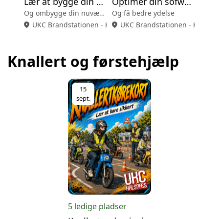
Lær at bygge din egen PC
Optimer din sofware på din PC
Og ombygge din nuværende PC
Og få bedre ydelse
location_on
UKC Brandstationen - Klub Frederiksværk
location_on
UKC Brandstationen - Klub Fr
Knallert og førstehjælp
15
sept.
5 ledige pladser